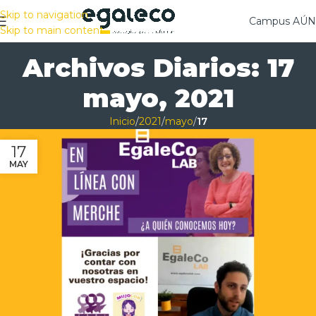
Skip to navigation
Campus AÚ
Skip to main content
Archivos Diarios: 17
mayo, 2021
Inicio
/
2021
/
mayo
/
17
17
MAY