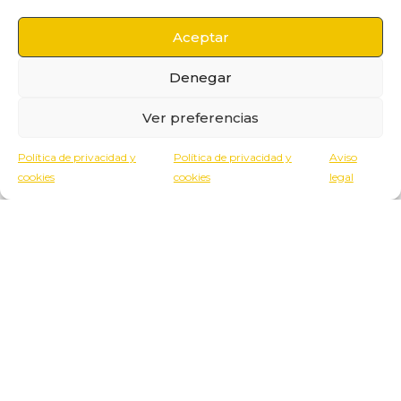
Política de Privacidad
Aceptar
Política de cookies
Denegar
Ver preferencias
Política de privacidad y
Política de privacidad y
Aviso
MARCAS BY EGALECO
cookies
cookies
legal