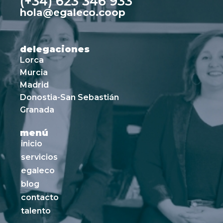
(+34) 623 346 933
hola@egaleco.coop
delegaciones
Lorca
Murcia
Madrid
Donostia-San Sebastián
Granada
menú
inicio
servicios
egaleco
blog
contacto
talento