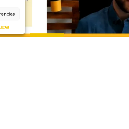
rencias
 legal
EGALECO Y MARCAS
pa en el programa «En líne
0
Publicado por
Egaleco
rticipó "En línea con Merche", espacio semanal de entrevistas
LEER MÁS
legaciones
menú
ca
inicio
cia
servicios
rid
egaleco
ostia-San Sebastián
blog
nada
contacto
talento