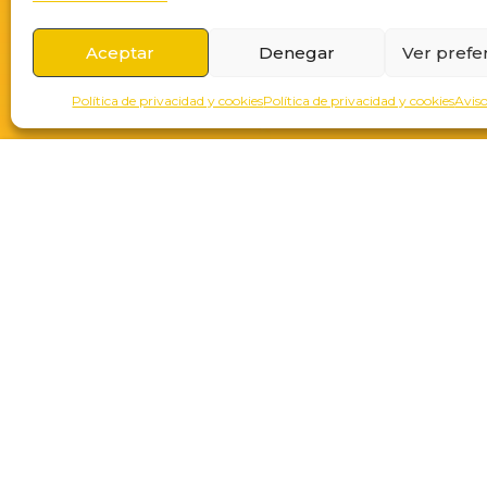
Aceptar
Denegar
Ver prefe
Política de privacidad y cookies
Política de privacidad y cookies
Aviso
Egaleco Lab partici
El 5 de mayo de 2021, EgaleCo Lab pa
de
Lor
Mur
Mad
(+34) 623 346 933
Don
hola@egaleco.coop
Gra