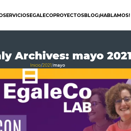
IO
SERVICIOS
EGALECO
PROYECTOS
BLOG
¡HABLAMOS!
ly Archives: mayo 202
Inicio
/
2021
/
mayo