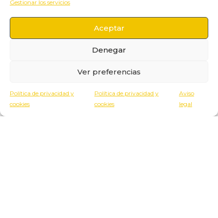
Gestionar los servicios
MARCAS BY EGALECO
Aceptar
Denegar
Ver preferencias
Política de privacidad y
Política de privacidad y
Aviso
cookies
cookies
legal