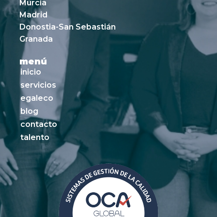
Murcia
Madrid
Donostia-San Sebastián
Granada
menú
inicio
servicios
egaleco
blog
contacto
talento