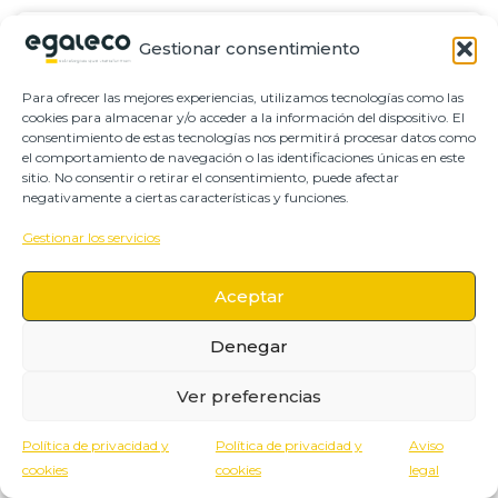
Gestionar consentimiento
EGALECO Y MARCAS
Para ofrecer las mejores experiencias, utilizamos tecnologías como las
cookies para almacenar y/o acceder a la información del dispositivo. El
consentimiento de estas tecnologías nos permitirá procesar datos como
el comportamiento de navegación o las identificaciones únicas en este
sitio. No consentir o retirar el consentimiento, puede afectar
negativamente a ciertas características y funciones.
Gestionar los servicios
Hipatia, la plataforma para
Aceptar
digitalizar diagnósticos,
Denegar
auditorías retributivas y planes
de igualdad
Ver preferencias
Política de privacidad y
Política de privacidad y
Aviso
6 julio, 2026
cookies
cookies
legal