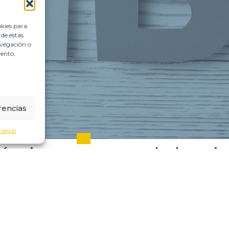
okies para
 de estas
avegación o
iento,
rencias
 legal
DE&I
técnicas para que el plan si
0
Publicado por
José Luis Izaguirre
os viendo no son tanto de fondo como de método. Procesos sin 
ornada. Repasamos las claves técnicas para abordar este plan co
spectiva de género dentro del propio plan y un objetivo claro de 
LEER MÁS