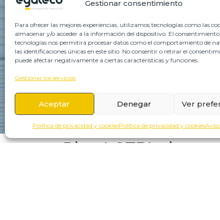
Gestionar consentimiento
Para ofrecer las mejores experiencias, utilizamos tecnologías como las co
almacenar y/o acceder a la información del dispositivo. El consentimiento
tecnologías nos permitirá procesar datos como el comportamiento de n
las identificaciones únicas en este sitio. No consentir o retirar el consentim
puede afectar negativamente a ciertas características y funciones.
Gestionar los servicios
Aceptar
Denegar
Ver prefe
Política de privacidad y cookies
Política de privacidad y cookies
Aviso
Plan LGTBI: claves 
A año y medio del RD 1026/2024, los errores que estam
convenio aplicable y sensibilización condensada en una j
recogida de datos personales, per