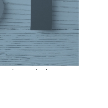
rva de verdad
negociación, planes desconectados del
mo toca: auditoría de procesos en vez de
sensibilización.