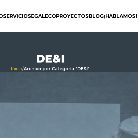
IO
SERVICIOS
EGALECO
PROYECTOS
BLOG
¡HABLAMOS!
DE&I
Inicio
/
Archivo por Categoría "DE&I"