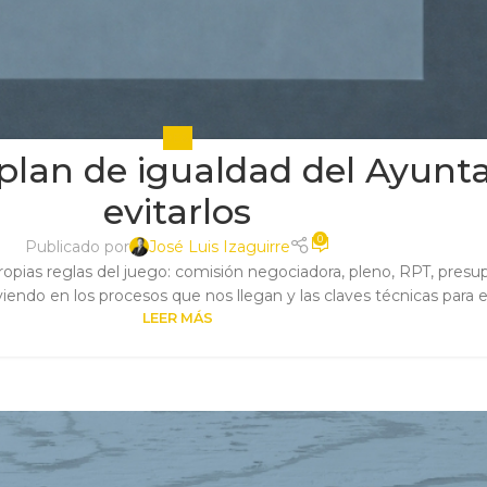
DE&I
el plan de igualdad del Ayu
evitarlos
0
Publicado por
José Luis Izaguirre
opias reglas del juego: comisión negociadora, pleno, RPT, presupu
ndo en los procesos que nos llegan y las claves técnicas para ev
LEER MÁS