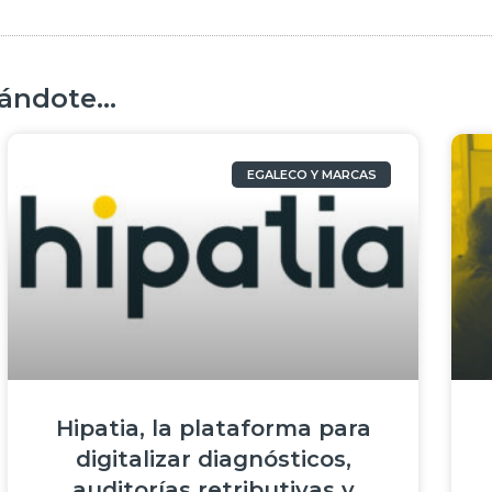
ndote...
EGALECO Y MARCAS
Hipatia, la plataforma para
digitalizar diagnósticos,
auditorías retributivas y