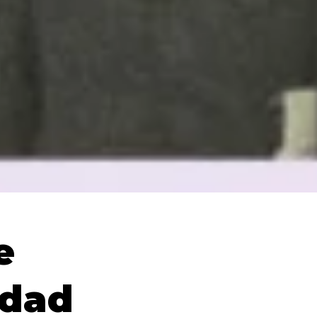
e
ldad